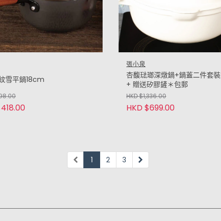
張小泉
杏馥琺瑯深燉鍋+鍋蓋二件套裝
紋雪平鍋18cm
+ 贈送矽膠鏟＊包郵
98.00
HKD $1,336.00
418.00
HKD $699.00
1
2
3