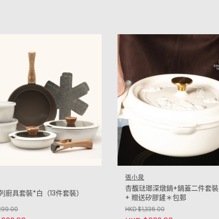
張小泉
杏馥琺瑯深燉鍋+鍋蓋二件套裝
列廚具套裝*白（13件套裝）
+ 贈送矽膠鏟＊包郵
299.00
HKD $1,336.00