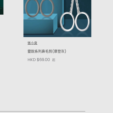
張小泉
靈銳系列鼻毛剪(摩登灰)
HKD $69.00
起