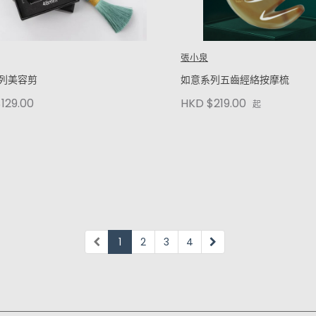
張小泉
列美容剪
如意系列五齒經絡按摩梳
HKD $219.00
129.00
起
1
2
3
4