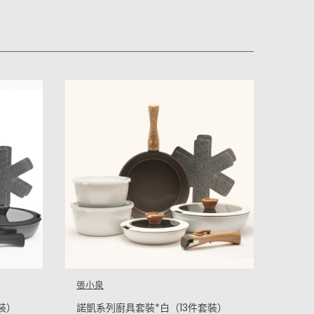
買愈多
張小
不正
HKD $
HKD 
張小泉
裝）
諾凱系列廚具套裝*白（13件套裝）