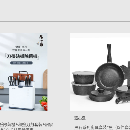
張小泉
板除菌機+和煦刀剪套裝+居家
黑石系列廚具套裝*黑（13件套