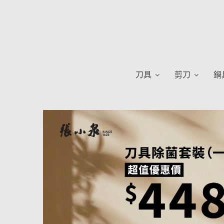
刀具
剪刀
鍋