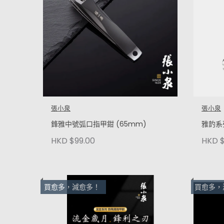
張小泉
張小泉
鋒雅中號弧口指甲鉗 (65mm)
雅䪨系
HKD $99.00
HKD $
買愈多，減愈多！
買愈多，