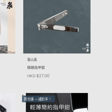
張小泉
精緻指甲鉗
HKD $27.00
買愈多，減愈多！