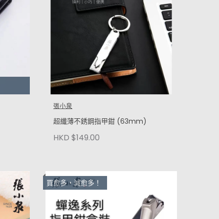
張小泉
超纖薄不銹鋼指甲鉗 (63mm)
HKD $149.00
買愈多，減愈多！