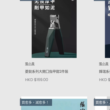
張小泉
張小泉
菱銳系列大開囗指甲鉗2件裝
鋒瑞系
HKD $169.00
HKD $
買愈多，減愈多！
買愈多，