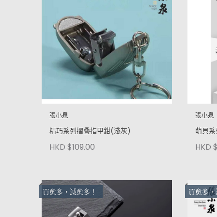
張小泉
張小泉
精巧系列摺叠指甲鉗(淺灰)
萌貝系
HKD $109.00
HKD $
買愈多，減愈多！
買愈多，