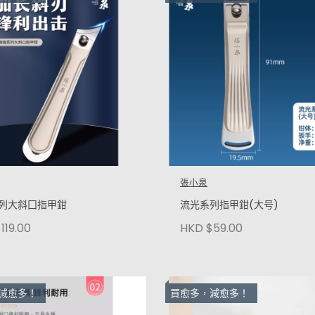
張小泉
列大斜囗指甲鉗
流光系列指甲鉗(大号)
119.00
HKD $59.00
減愈多！
買愈多，減愈多！