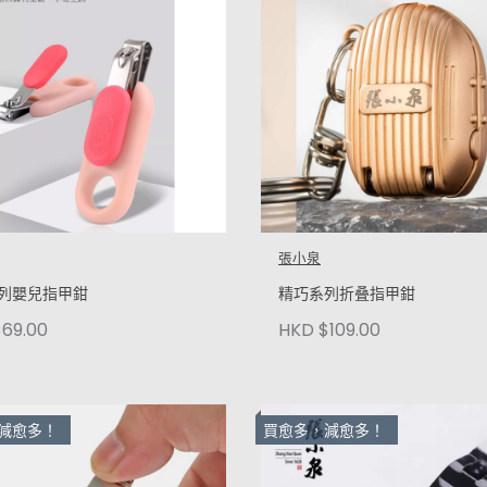
張小泉
列嬰兒指甲鉗
精巧系列折叠指甲鉗
69.00
HKD $109.00
減愈多！
買愈多，減愈多！