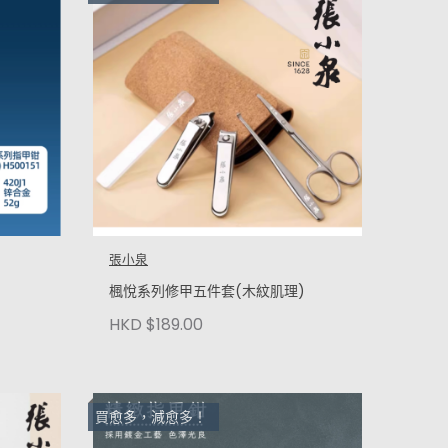
張小泉
楓悅系列修甲五件套(木紋肌理)
HKD $189.00
買愈多，減愈多！