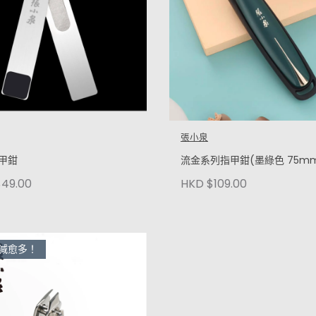
張小泉
甲鉗
流金系列指甲鉗(墨綠色 75m
49.00
HKD $109.00
減愈多！