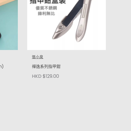
張小泉
m)
禪逸系列指甲鉗
HKD $129.00