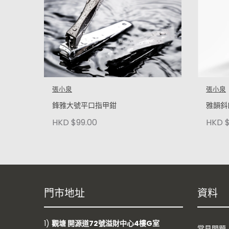
張小泉
張小泉
鋒雅大號平口指甲鉗
雅韻斜
HKD $99.00
HKD $
門市地址
資料
1)
觀塘 開源道72號溢財中心4樓G室
常見問題