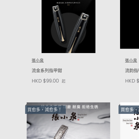
張小泉
張小泉
流金系列指甲鉗
流韵指
HKD $99.00
HKD $
起
買愈多，減愈多！
買愈多，