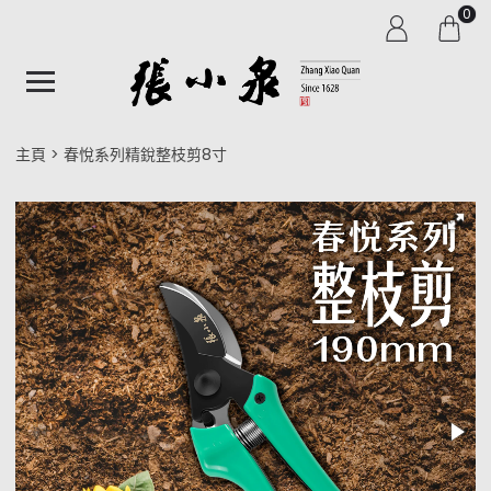
0
主頁
春悅系列精銳整枝剪8寸