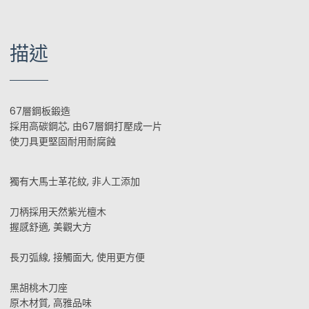
描述
67層鋼板鍛造
採用高碳鋼芯, 由67層鋼打壓成一片
使刀具更堅固耐用耐腐蝕
獨有大馬士革花紋, 非人工添加
刀柄採用天然紫光檀木
握感舒適, 美觀大方
長刃弧線, 接觸面大, 使用更方便
黑胡桃木刀座
原木材質, 高雅品味