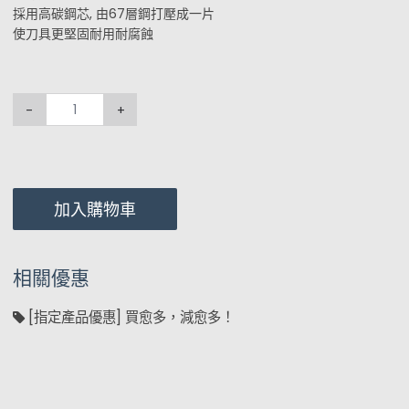
採用高碳鋼芯, 由67層鋼打壓成一片
使刀具更堅固耐用耐腐蝕
-
+
加入購物車
相關優惠
[指定產品優惠] 買愈多，減愈多！