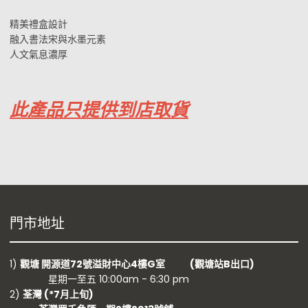
精美禮盒設計
融入書法宋與水墨元素
人文氣息濃厚
此產品只提供到店取貨
門市地址
1)
觀塘 開源道72號溢財中心4樓G室 (觀塘站B出口)
星期一至五 10:00am - 6:30 pm
2)
荃灣 (
*7月上旬)