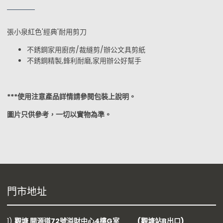
張小泉紅色'經典'耐用剪刀
不銹鋼家用廚房/裁縫剪/辦公文具剪紙
不銹鋼精製,鋒利耐磨,家用辦公好幫手
***使用注意產品詳情請參閱包裝上說明。
圖片只供參考，一切以實物為準。
門市地址
1)
觀塘 開源道72號溢財中心4樓G室 (觀塘站B出口)