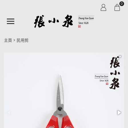
0
主頁
民用剪